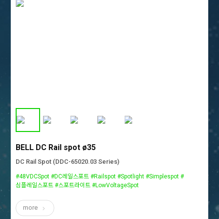
BELL DC Rail spot ø35
DC Rail Spot (DDC-65020.03 Series)
#48VDCSpot #DC레일스포트 #Railspot #Spotlight #Simplespot #
심플레일스포트 #스포트라이트 #LowVoltageSpot
more