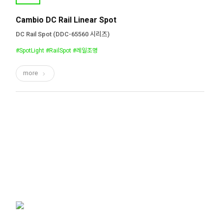
Cambio DC Rail Linear Spot
DC Rail Spot (DDC-65560 시리즈)
#SpotLight #RailSpot #레일조명
more