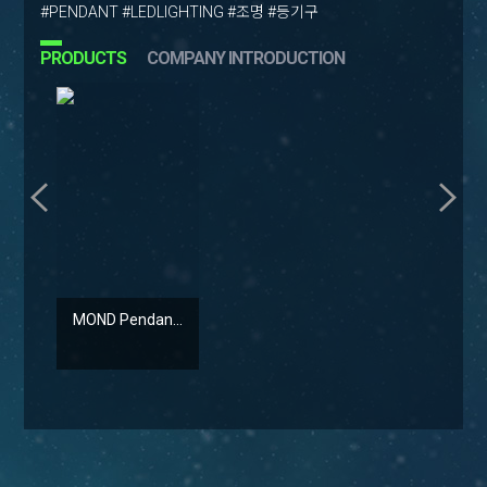
#PENDANT #LEDLIGHTING #조명 #등기구
PRODUCTS
COMPANY INTRODUCTION
MOND Pendan...
ROLL