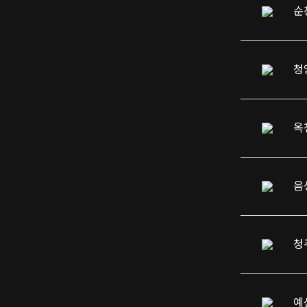
순
청
옥
청
예