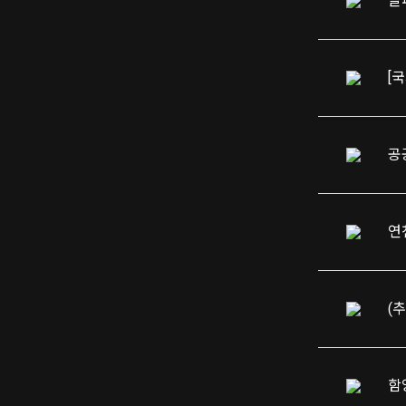
알
[
공
연
(
함