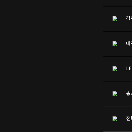
김
대
LE
충
전