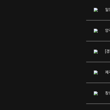
밀
양
[
제
창