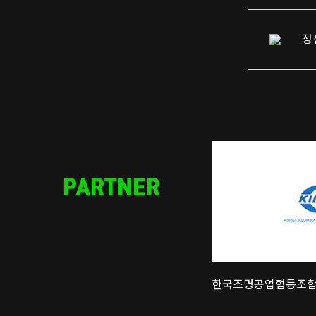
정
PARTNER
조명공업협동조합
한국조명디자이너협