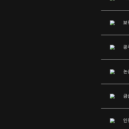
보
공
논
인